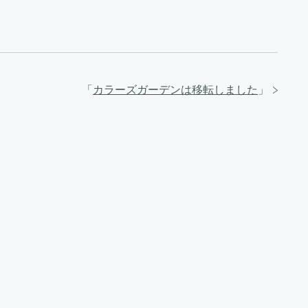
「
カラーズガーデンは移転しました
」