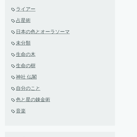
ライアー
占星術
日本の色とオーラソーマ
未分類
生命の木
生命の樹
神社 仏閣
自分のこと
色と星の錬金術
音楽