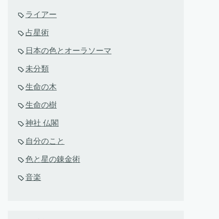
ライアー
占星術
日本の色とオーラソーマ
未分類
生命の木
生命の樹
神社 仏閣
自分のこと
色と星の錬金術
音楽