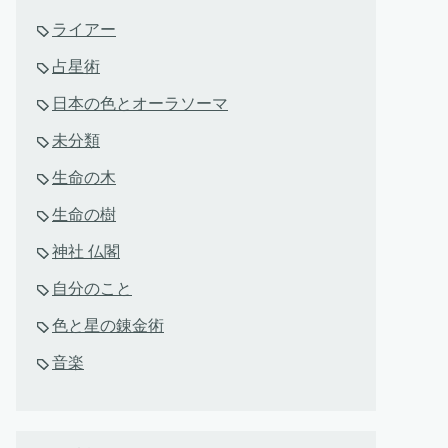
ライアー
占星術
日本の色とオーラソーマ
未分類
生命の木
生命の樹
神社 仏閣
自分のこと
色と星の錬金術
音楽